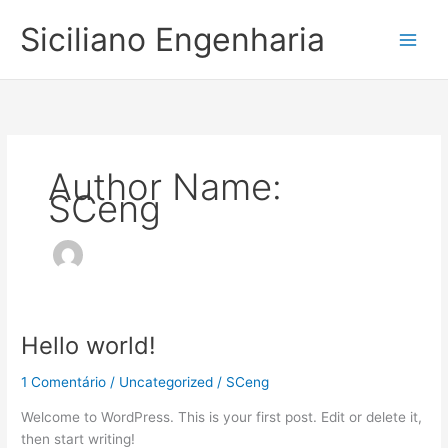
Ir
Siciliano Engenharia
para
o
conteúdo
Author Name:
SCeng
Hello world!
Hello
world!
1 Comentário
/
Uncategorized
/
SCeng
Welcome to WordPress. This is your first post. Edit or delete it,
then start writing!